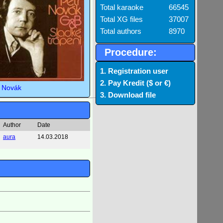
Total karaoke
66545
Total XG files
37007
Total authors
8970
Procedure:
1. Registration user
2. Pay Kredit ($ or €)
r Novák
3. Download file
Author
Date
aura
14.03.2018