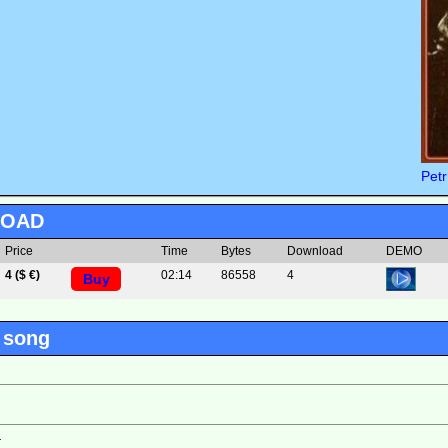
Pet
LOAD
Price
Time
Bytes
Download
DEMO
4 ($ €)
02:14
86558
4
Buy
 song
 
