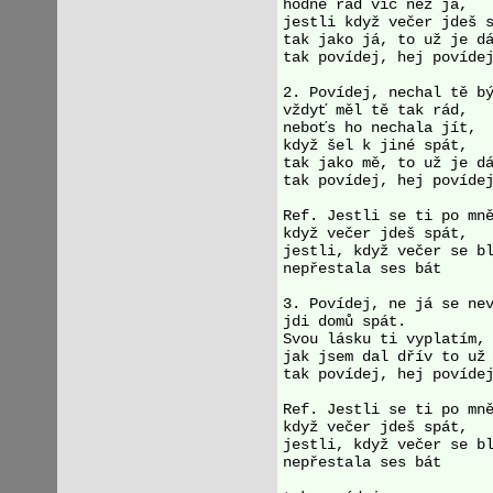
hodně rád víc než já, 

jestli když večer jdeš s
tak jako já, to už je dá
tak povídej, hej povídej
2. Povídej, nechal tě bý
vždyť měl tě tak rád, 

neboťs ho nechala jít, 

když šel k jiné spát, 

tak jako mě, to už je dá
tak povídej, hej povídej
Ref. Jestli se ti po mně
když večer jdeš spát, 

jestli, když večer se bl
nepřestala ses bát 

3. Povídej, ne já se nev
jdi domů spát. 

Svou lásku ti vyplatím, 
jak jsem dal dřív to už 
tak povídej, hej povídej
Ref. Jestli se ti po mně
když večer jdeš spát, 

jestli, když večer se bl
nepřestala ses bát 
