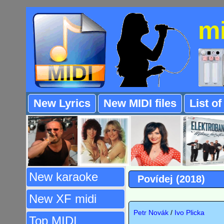
m
New Lyrics
New MIDI files
List o
New karaoke
Povídej (2018)
New XF midi
Petr Novák
/
Ivo Plicka
Top MIDI