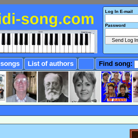
Log In E-mail
idi-song.com
Password
f songs
List of authors
Find song: