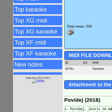
Top karaoke
Top XG midi
Total views: 330
Top XG karaoke
Top XF midi
Top XF karaoke
MIDI FILE DOWN
New notes
ID
XG
KAR
65761.
Karaoke
Visits from 25.8.2017:
Attachment to the
Povídej (2018)
1. Povídej, jestli tě má