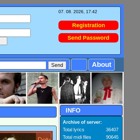
07. 08. 2026, 17:42
Registration
Send Password
About
INFO
Archive of server:
Total lyrics
36407
Total midi files
90645