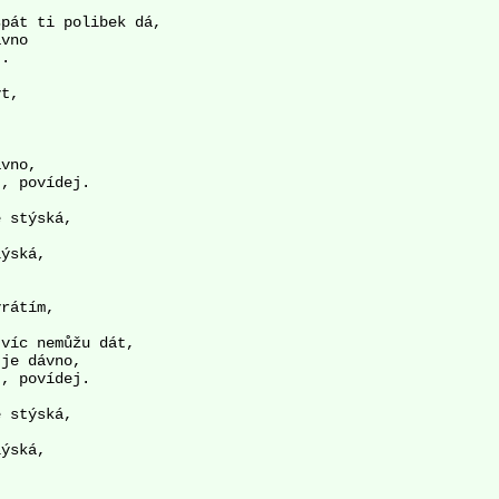
pát ti polibek dá, 

vno 

. 

t, 

vno, 

, povídej. 

 stýská, 

ýská, 

rátím, 

víc nemůžu dát, 

je dávno, 

, povídej. 

 stýská, 

ýská, 
