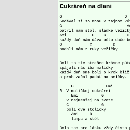
Cukráreň na dlani
G                           D

Sedával si so mnou v tajnom kút
G                            Ad
patril nám stôl, sladké vežičky
Ami           D    G         C

každý deň nám dáva ešte dačo bu
G            C         D

padali nám z ruky vežičky 

Boli to tie strašne krásne púte
spájali nás iba malíčky 

každý deň sme boli o krok bližš
a prah začal padať na sníčky. 

     G              Hmi

R: V maličkej cukrárni 

     Emi          G

   v najmenšej na svete 

   C              G

   boli dve stoličky 

     Ami     D

   - lampa a stôl 

Bolo tam pre lásku vždy čisto p