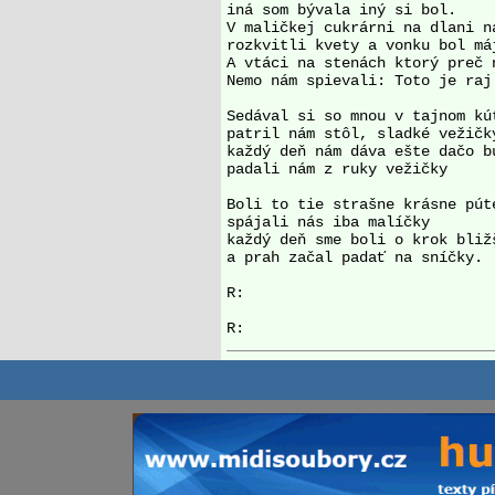
iná som bývala iný si bol. 

V maličkej cukrárni na dlani ná
rozkvitli kvety a vonku bol máj
A vtáci na stenách ktorý preč n
Nemo nám spievali: Toto je raj.
Sedával si so mnou v tajnom kút
patril nám stôl, sladké vežičky
každý deň nám dáva ešte dačo bu
padali nám z ruky vežičky 

Boli to tie strašne krásne púte
spájali nás iba malíčky 

každý deň sme boli o krok bližš
a prah začal padať na sníčky. 

R: 
