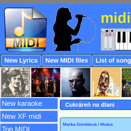
mid
New Lyrics
New MIDI files
List of son
New karaoke
Cukráreň na dlani
New XF midi
Marika Gombitová
/
Modus
Top MIDI