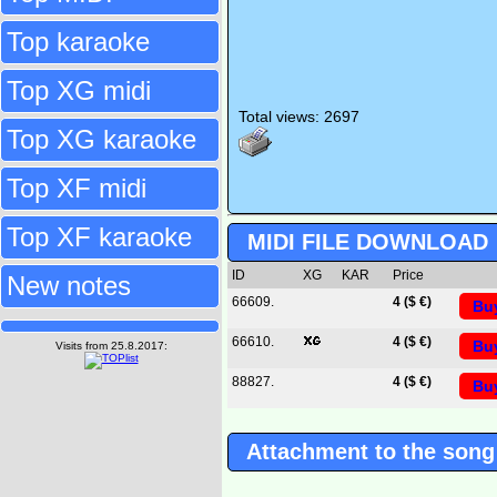
Top karaoke
Top XG midi
Total views: 2697
Top XG karaoke
Top XF midi
Top XF karaoke
MIDI FILE DOWNLOAD
ID
XG
KAR
Price
New notes
66609.
4 ($ €)
Bu
66610.
4 ($ €)
Bu
Visits from 25.8.2017:
88827.
4 ($ €)
Bu
Attachment to the song