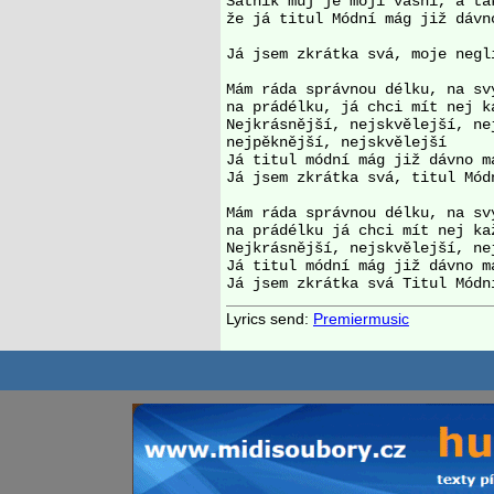
Šatník můj je mojí vášní, a ta
že já titul Módní mág již dávno
Já jsem zkrátka svá, moje negli
Mám ráda správnou délku, na svý
na prádélku, já chci mít nej k
Nejkrásnější, nejskvělejší, ne
nejpěknější, nejskvělejší

Já titul módní mág již dávno má
Já jsem zkrátka svá, titul Mód
Mám ráda správnou délku, na svý
na prádélku já chci mít nej ka
Nejkrásnější, nejskvělejší, ne
Já titul módní mág již dávno má
Lyrics send:
Premiermusic