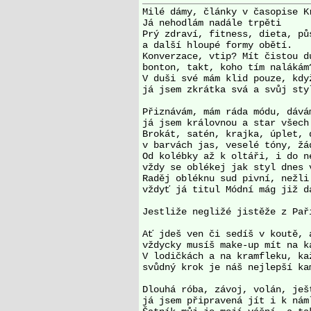
Milé dámy, články v časopise Kr
Já nehodlám nadále trpěti

Prý zdraví, fitness, dieta, půs
a další hloupé formy obětí.

Konverzace, vtip? Mít čistou du
bonton, takt, koho tím nalákám?
V duši své mám klid pouze, když
já jsem zkrátka svá a svůj styl
Přiznávám, mám ráda módu, dává
já jsem královnou a star všech 
Brokát, satén, krajka, úplet, 
v barvách jas, veselé tóny, žád
Od kolébky až k oltáři, i do ne
vždy se oblékej jak styl dnes v
Raděj obléknu sud pivní, nežli
vždyť já titul Módní mág již dá
Jestliže negližé jistěže z Paří
Ať jdeš ven či sedíš v koutě, 
vždycky musíš make-up mít na ka
V lodičkách a na kramfleku, ka
svůdný krok je náš nejlepší kam
Dlouhá róba, závoj, volán, ješ
já jsem připravená jít i k náml