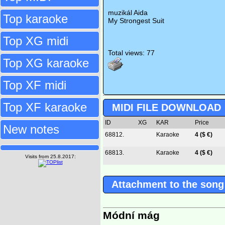
muzikál Aida
Top karaoke
My Strongest Suit
Top XG midi
Total views: 77
Top XG karaoke
Top XF midi
Top XF karaoke
MIDI FILE DOWNLOAD
ID
XG
KAR
Price
New notes
68812.
Karaoke
4 ($ €)
68813.
Karaoke
4 ($ €)
Visits from 25.8.2017:
Attachment to the song
Módní mág