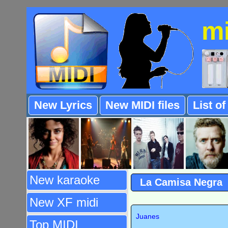
m
New Lyrics
New MIDI files
List o
New karaoke
La Camisa Negra
New XF midi
Juanes
Top MIDI