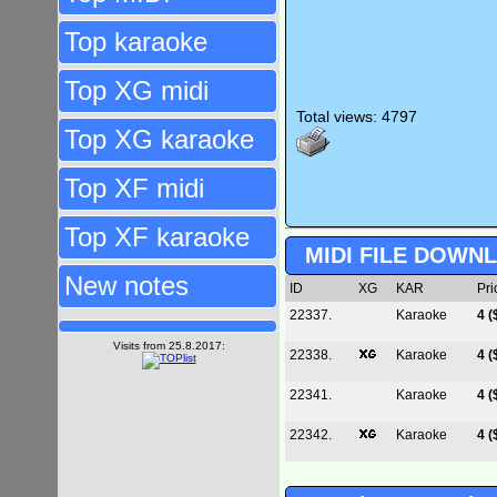
Top karaoke
Top XG midi
Total views: 4797
Top XG karaoke
Top XF midi
Top XF karaoke
MIDI FILE DOWN
New notes
ID
XG
KAR
Pri
22337.
Karaoke
4 (
Visits from 25.8.2017:
22338.
Karaoke
4 (
22341.
Karaoke
4 (
22342.
Karaoke
4 (