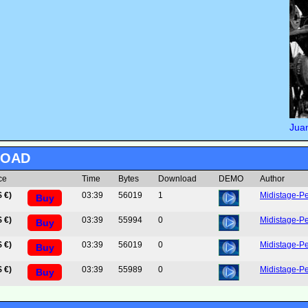
Jua
LOAD
ce
Time
Bytes
Download
DEMO
Author
$ €)
03:39
56019
1
Midistage-Pe
Buy
$ €)
03:39
55994
0
Midistage-Pe
Buy
$ €)
03:39
56019
0
Midistage-Pe
Buy
$ €)
03:39
55989
0
Midistage-Pe
Buy