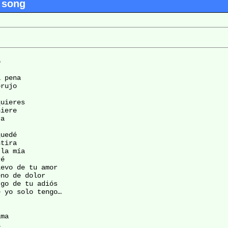
 song


 pena

rujo

uieres

iere

a

uedé

tira

la mía

é

evo de tu amor

no de dolor

go de tu adiós

 yo solo tengo…

ma


