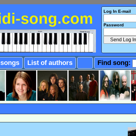
Log In E-mail
idi-song.com
Password
f songs
List of authors
Find song: