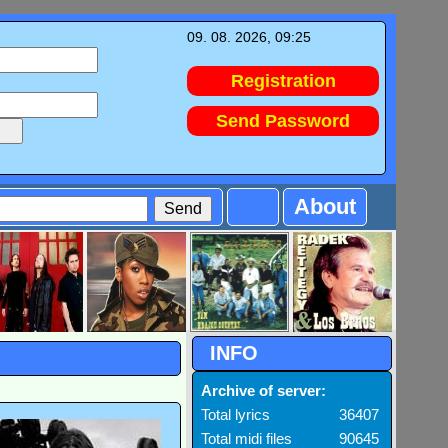
09. 08. 2026, 09:25
Registration
Send Password
About
INFO
Archive of server:
Total lyrics
36407
Total midi files
90645