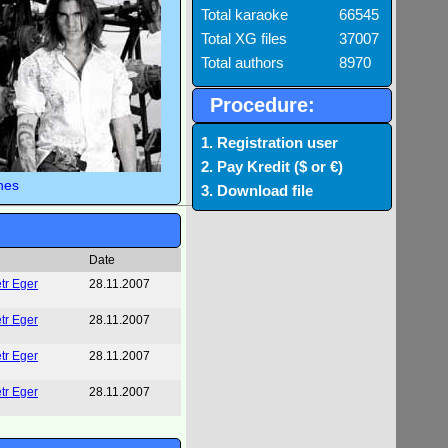
Total karaoke
66545
Total XG files
37007
Total authors
8970
Procedure:
1. Registration user
2. Pay Kredit ($ or €)
nes
3. Download file
Date
tr Eger
28.11.2007
tr Eger
28.11.2007
tr Eger
28.11.2007
tr Eger
28.11.2007