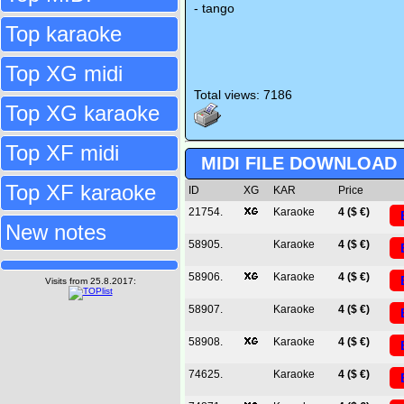
- tango
Top karaoke
Top XG midi
Total views: 7186
Top XG karaoke
Top XF midi
MIDI FILE DOWNLOAD
Top XF karaoke
ID
XG
KAR
Price
21754.
Karaoke
4 ($ €)
New notes
58905.
Karaoke
4 ($ €)
58906.
Karaoke
4 ($ €)
Visits from 25.8.2017:
58907.
Karaoke
4 ($ €)
58908.
Karaoke
4 ($ €)
74625.
Karaoke
4 ($ €)