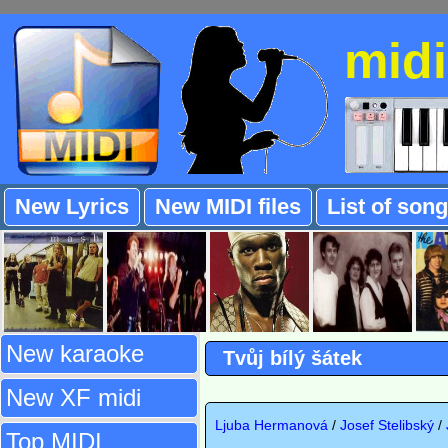
mid
New Lyrics
New MIDI files
List of son
New karaoke
Tvůj bílý šátek
New XF midi
Ljuba Hermanová
/
Josef Stelibský
/
Top MIDI