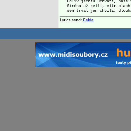
   Odliv jachtu uchvátí, naše t
   Siréna už kvílí, vítr placht
Lyrics send:
Felda