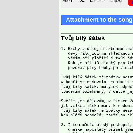
74871.
Karaoke
4 ($ €)
Attachment to the song
Tvůj bílý šátek
1. Břehy vzdalující sbohem lodi
   děvy milující na shledanou m
   Vidím oči plačící i tvůj šát
   Rok je příliš dlouhý pro toh
   pozdrav plný touhy po vlnách
Tvůj bílý šátek mě zpátky nezav
v bouři se nedovolá, musím ti s
Tvůj bílý šátek, motýlek odpout
loučením požehnaný, v dálce jej
Svěřím jen dálavám, v tichém ža
jak velkou lásku mám, k nedomil
Tvůj bílý šátek mě zpátky nezav
kdo pláči neodolá, touží po shl
2. I ten měsíc bledý pochopil, 
   dneska naposledy přišel jsem