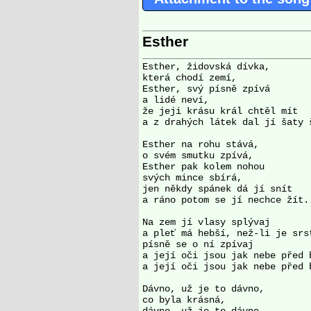
Esther
Esther, židovská dívka,

která chodí zemí,

Esther, svý písně zpívá

a lidé neví,

že jeji krásu král chtěl mít

a z drahých látek dal jí šaty š
Esther na rohu stává,

o svém smutku zpívá,

Esther pak kolem nohou

svých mince sbírá,

jen někdy spánek dá jí snít

a ráno potom se jí nechce žít.

Na zem jí vlasy splývaj

a pleť má hebší, než-li je srst
písně se o ní zpívaj

a její oči jsou jak nebe před b
a její oči jsou jak nebe před b
Dávno, už je to dávno, 

co byla krásná,
