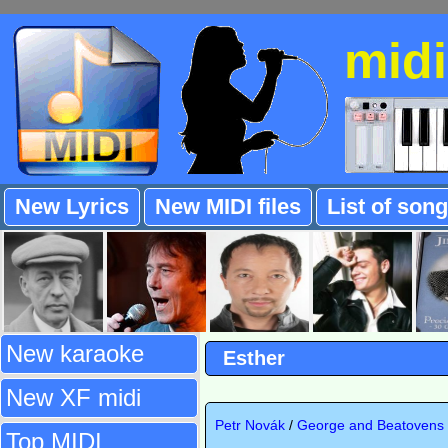
mid
New Lyrics
New MIDI files
List of son
New karaoke
Esther
New XF midi
Petr Novák
/
George and Beatovens
Top MIDI