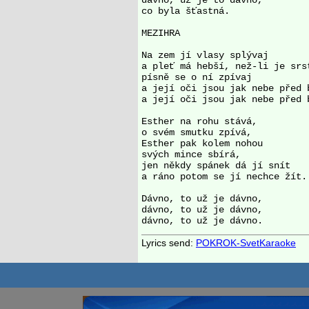
dávno, už je to dávno,

co byla šťastná.

MEZIHRA

Na zem jí vlasy splývaj

a pleť má hebší, než-li je srst
písně se o ní zpívaj

a její oči jsou jak nebe před b
a její oči jsou jak nebe před b
Esther na rohu stává,

o svém smutku zpívá,

Esther pak kolem nohou

svých mince sbírá,

jen někdy spánek dá jí snít

a ráno potom se jí nechce žít.

Dávno, to už je dávno,

dávno, to už je dávno,

Lyrics send:
POKROK-SvetKaraoke