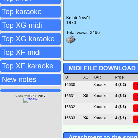
Top karaoke
Kolotoč svět
1970
Top XG midi
Total views: 2496
Top XG karaoke
Top XF midi
Top XF karaoke
MIDI FILE DOWNLOAD
New notes
ID
XG
KAR
Price
16630.
Karaoke
4 ($ €)
16631.
Karaoke
4 ($ €)
Visits from 25.8.2017:
16632.
Karaoke
4 ($ €)
16633.
Karaoke
4 ($ €)
Attachment to the song