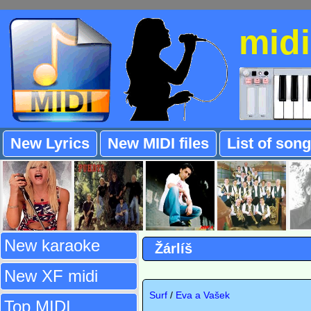
mid
New Lyrics
New MIDI files
List of son
New karaoke
Žárlíš
New XF midi
Surf
/
Eva a Vašek
Top MIDI