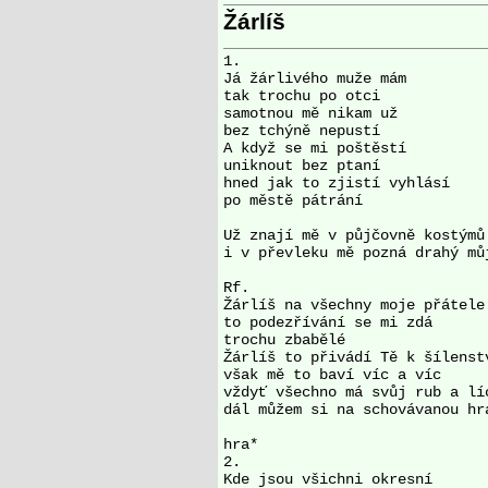
Žárlíš
1.

Já žárlivého muže mám 

tak trochu po otci 

samotnou mě nikam už 

bez tchýně nepustí 

A když se mi poštěstí 

uniknout bez ptaní 

hned jak to zjistí vyhlásí 

po městě pátrání 

Už znají mě v půjčovně kostýmů 
i v převleku mě pozná drahý můj
Rf.

Žárlíš na všechny moje přátele 
to podezřívání se mi zdá 

trochu zbabělé 

Žárlíš to přivádí Tě k šílenstv
však mě to baví víc a víc 

vždyť všechno má svůj rub a líc
dál můžem si na schovávanou hrá
hra*

2.

Kde jsou všichni okresní 
