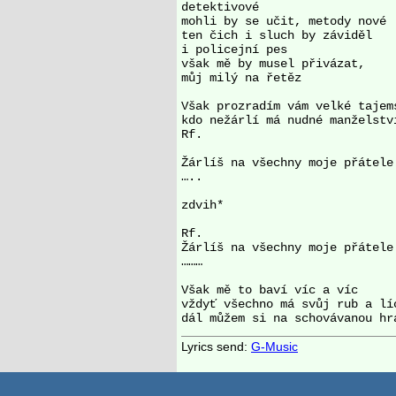
detektivové 

mohli by se učit, metody nové 

ten čich i sluch by záviděl 

i policejní pes 

však mě by musel přivázat, 

můj milý na řetěz 

Však prozradím vám velké tajems
kdo nežárlí má nudné manželství
Rf.

Žárlíš na všechny moje přátele 
…..

zdvih* 

Rf.

Žárlíš na všechny moje přátele 
………

Však mě to baví víc a víc 

vždyť všechno má svůj rub a líc
Lyrics send:
G-Music