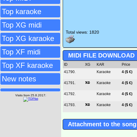
Top karaoke
Top XG midi
Total views: 1820
Top XG karaoke
Top XF midi
MIDI FILE DOWNLOAD
Top XF karaoke
ID
XG
KAR
Price
41790.
Karaoke
4 ($ €)
New notes
41791.
Karaoke
4 ($ €)
41792.
Karaoke
4 ($ €)
Visits from 25.8.2017:
41793.
Karaoke
4 ($ €)
Attachment to the song