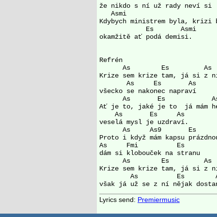
že nikdo s ní už rady neví si

   Asmi

Kdybych ministrem byla, krizi b
            Es       Asmi      
okamžitě ať podá demisi.

Refrén

      As        Es         As  
Krize sem krize tam, já si z ní
       As     Es       As

všecko se nakonec napraví

      As       Es            As
Ať je to, jaké je to  já mám he
    As       Es     As

veselá mysl je uzdraví.

      As     As9       Es

Proto i když mám kapsu prázdnou
As     Fmi          Es

dám si klobouček na stranu 	

      As        Es         As  
Krize sem krize tam, já si z ní
        As          Es        A
Lyrics send:
Premiermusic