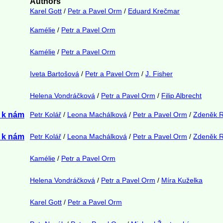
Authors
Karel Gott
/
Petr a Pavel Orm
/
Eduard Krečmar
Kamélie
/
Petr a Pavel Orm
Kamélie
/
Petr a Pavel Orm
Iveta Bartošová
/
Petr a Pavel Orm
/
J. Fisher
Helena Vondráčková
/
Petr a Pavel Orm
/
Filip Albrecht
a k nám
Petr Kolář
/
Leona Machálková
/
Petr a Pavel Orm
/
Zdeněk R
a k nám
Petr Kolář
/
Leona Machálková
/
Petr a Pavel Orm
/
Zdeněk R
Kamélie
/
Petr a Pavel Orm
Helena Vondráčková
/
Petr a Pavel Orm
/
Míra Kuželka
Karel Gott
/
Petr a Pavel Orm