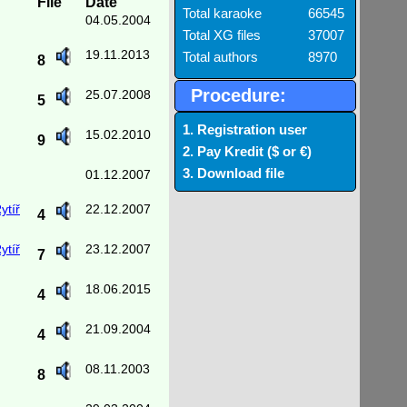
File
Date
Total karaoke
66545
04.05.2004
Total XG files
37007
19.11.2013
Total authors
8970
8
Procedure:
25.07.2008
5
1. Registration user
15.02.2010
9
2. Pay Kredit ($ or €)
3. Download file
01.12.2007
ytíř
22.12.2007
4
ytíř
23.12.2007
7
18.06.2015
4
21.09.2004
4
08.11.2003
8