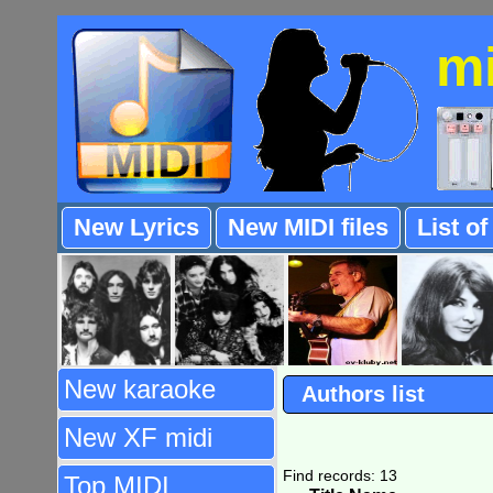
m
New Lyrics
New MIDI files
List o
New karaoke
Authors list
New XF midi
Find records: 13
Top MIDI