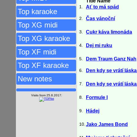
Title Name
1.
Ať to má spád
Top karaoke
2.
Čas vánoční
Top XG midi
3.
Cukr káva limonáda
Top XG karaoke
4.
Dej mi ruku
Top XF midi
5.
Dem Traum Ganz Nah
Top XF karaoke
6.
Den kdy se vrátí lásk
New notes
7.
Den kdy se vrátí lásk
Visits from 25.8.2017:
8.
Formule I
9.
Hádej
10.
Jako James Bond