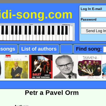
Log In E-mail
idi-song.com
Password
f songs
List of authors
Find song:
Petr a Pavel Orm