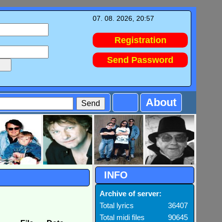
07. 08. 2026, 20:57
Registration
Send Password
About
INFO
Archive of server:
Total lyrics
36407
Total midi files
90645