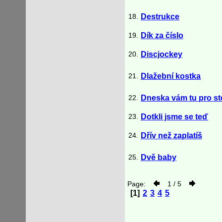
18.
Destrukce
19.
Dík za číslo
20.
Discjockey
21.
Dlažební kostka
22.
Dneska vám tu pro st
23.
Dotkli jsme se teď
24.
Dřív než zaplatíš
25.
Dvě baby
Page:
1 / 5
[1]
2
3
4
5