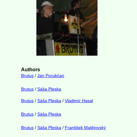
Authors
Brutus
/
Jan Porubčan
Brutus
/
Sáša Pleska
Brutus
/
Sáša Pleska
/
Vladimír Hasal
Brutus
/
Sáša Pleska
Brutus
/
Sáša Pleska
/
František Matějovský