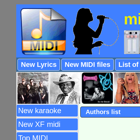
m
New Lyrics
New MIDI files
List o
New karaoke
Authors list
New XF midi
Top MIDI