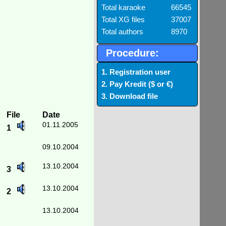
Total karaoke
66545
Total XG files
37007
Total authors
8970
Procedure:
1. Registration user
2. Pay Kredit ($ or €)
3. Download file
File
Date
01.11.2005
1
09.10.2004
13.10.2004
3
13.10.2004
2
13.10.2004