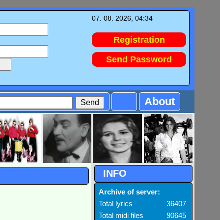
07. 08. 2026, 04:34
Registration
Send Password
About
INFO
Archive of server:
Total lyrics
36407
Total midi files
90645