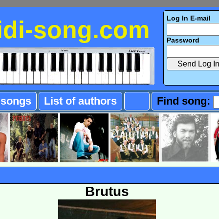
Log In E-mail
idi-song.com
Password
f songs
List of authors
Find song:
Brutus