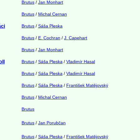
Brutus
/
Jan Monhart
Brutus
/
Michal Cernan
áci
Brutus
/
Sáša Pleska
Brutus
/
E. Cochran
/
J. Capehart
Brutus
/
Jan Monhart
oll
Brutus
/
Sáša Pleska
/
Vladimír Hasal
Brutus
/
Sáša Pleska
/
Vladimír Hasal
Brutus
/
Sáša Pleska
/
František Matějovský
Brutus
/
Michal Cernan
Brutus
Brutus
/
Jan Porubčan
Brutus
/
Sáša Pleska
/
František Matějovský