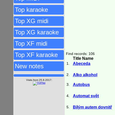
Top karaoke
Top XG midi
Top XG karaoke
Top XF midi
Top XF karaoke
Find records: 106
Title Name
1.
Abeceda
New notes
2.
Alko alkohol
Visits from 25.8.2017:
3.
Autobus
4.
Automat svět
5.
Bílým autem dovnitř