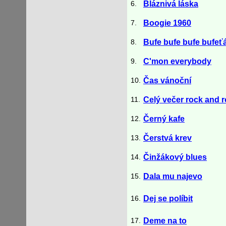
6.
Bláznivá láska
7.
Boogie 1960
8.
Bufe bufe bufe bufeť
9.
C'mon everybody
10.
Čas vánoční
11.
Celý večer rock and r
12.
Černý kafe
13.
Čerstvá krev
14.
Činžákový blues
15.
Dala mu najevo
16.
Dej se políbit
17.
Deme na to