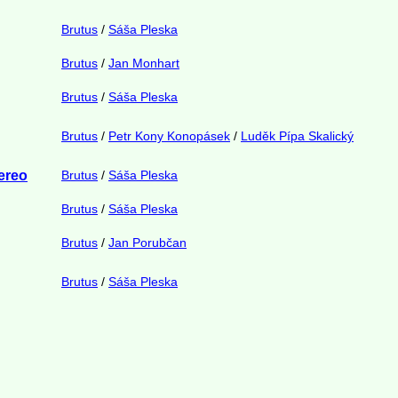
Brutus
/
Sáša Pleska
Brutus
/
Jan Monhart
Brutus
/
Sáša Pleska
Brutus
/
Petr Kony Konopásek
/
Luděk Pípa Skalický
ereo
Brutus
/
Sáša Pleska
Brutus
/
Sáša Pleska
Brutus
/
Jan Porubčan
Brutus
/
Sáša Pleska