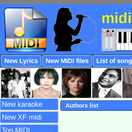
mid
New Lyrics
New MIDI files
List of son
New karaoke
Authors list
New XF midi
Top MIDI