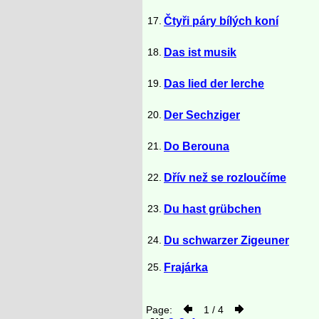
17.
Čtyři páry bílých koní
18.
Das ist musik
19.
Das lied der lerche
20.
Der Sechziger
21.
Do Berouna
22.
Dřív než se rozloučíme
23.
Du hast grübchen
24.
Du schwarzer Zigeuner
25.
Frajárka
Page:
1 / 4