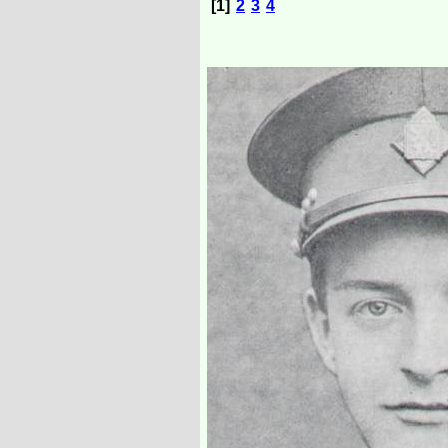
[1]
2
3
4