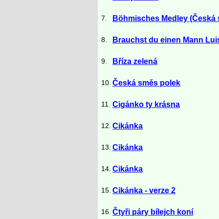
7.
Böhmisches Medley (Česká 
8.
Brauchst du einen Mann Luis
9.
Bříza zelená
10.
Česká směs polek
11.
Cigánko ty krásna
12.
Cikánka
13.
Cikánka
14.
Cikánka
15.
Cikánka - verze 2
16.
Čtyři páry bílejch koní