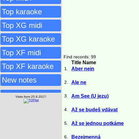
Top karaoke
Top XG midi
Top XG karaoke
Top XF midi
Find records: 99
Title Name
Top XF karaoke
1.
Aber nein
New notes
2.
Ale ne
3.
Am See (U jezu)
Visits from 25.8.2017:
4.
Až se budeš vdávat
5.
Až se jednou potkáme
6.
Bezejmenná