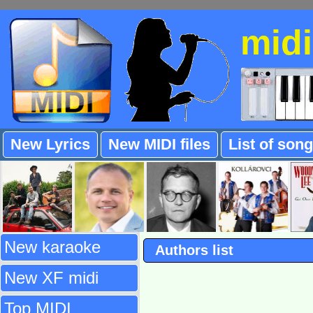
mid
New Lyrics
New MIDI files
List of son
New karaoke
Authors list
New XF midi
Top MIDI