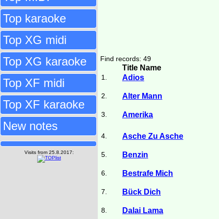
Top karaoke
Top XG midi
Top XG karaoke
Find records: 49
Title Name
1.
Adios
Top XF midi
2.
Alter Mann
Top XF karaoke
3.
Amerika
New notes
4.
Asche Zu Asche
Visits from 25.8.2017:
5.
Benzin
6.
Bestrafe Mich
7.
Bück Dich
8.
Dalai Lama