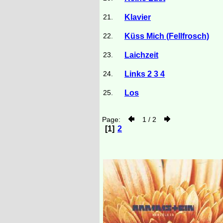
21.
Klavier
22.
Küss Mich (Fellfrosch)
23.
Laichzeit
24.
Links 2 3 4
25.
Los
Page:
1 / 2
[1]
2